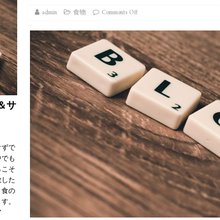
admin
食物
Comments Off
＆サ
けずで
中でも
らこそ
散した
、食の
ます。
ア