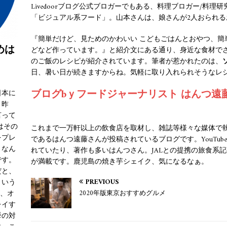
Livedoorブログ公式ブロガーでもある、料理ブロガー/料
「ビジュアル系フード」。山本さんは、娘さんが2人おられる
『簡単だけど、見ためのかわいい こどもごはんとおやつ、簡
めは
どなど作っています。』と紹介文にある通り、身近な食材で
のご飯のレシピが紹介されています。筆者が惹かれたのは、
日、暑い日が続きますからね。気軽に取り入れられそうなレ
ブログbｙフードジャーナリスト はんつ遠
日本に
。昨
言って
はその
これまで一万軒以上の飲食店を取材し、雑誌等様々な媒体で
をプレ
であるはんつ遠藤さんが投稿されているブログです。YouTu
、なん
れていたり、著作も多いはんつさん。JALとの提携の旅食系
です。
が満載です。鹿児島の焼き芋シェイク、気になるなぁ。
だと、
PREVIOUS
という
が、オ
2020年版東京おすすめグルメ
レイす
挙の対