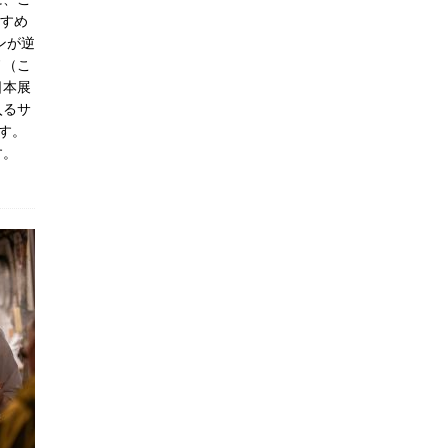
に、こ
すすめ
ンが逆
ノ（こ
日本展
入るサ
す。
す。