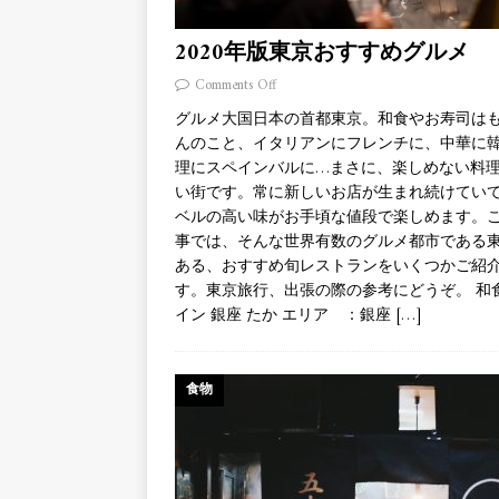
2020年版東京おすすめグルメ
Comments Off
グルメ大国日本の首都東京。和食やお寿司は
んのこと、イタリアンにフレンチに、中華に
理にスペインバルに…まさに、楽しめない料
い街です。常に新しいお店が生まれ続けてい
ベルの高い味がお手頃な値段で楽しめます。
事では、そんな世界有数のグルメ都市である
ある、おすすめ旬レストランをいくつかご紹
す。東京旅行、出張の際の参考にどうぞ。 和
イン 銀座 たか エリア ：銀座
[…]
食物