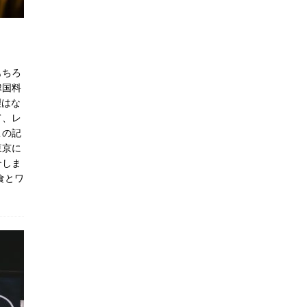
もちろ
韓国料
理はな
て、レ
この記
東京に
介しま
食とワ