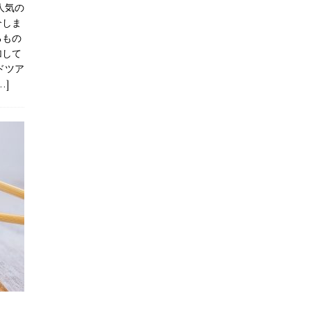
人気の
介しま
るもの
加して
ドツア
…]