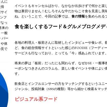
さんに
イベントもキャンセルばかり、なかなか出歩けずで何かと楽し
人情
物は裏切りません！むしろそんな中だからこそ食を見直し美
報サイ
ね。ということで、今回の記事では、
食の情報
を集められる
インフ
行なっ
食を楽しくするフード＆グルメブログメデ
将来の
・一般
 バー
各地の料理人・板前さんに取材したインタビューや食レポ、
トや体
ど、食の総合情報サイトといった感じのFOODIE（フーデ
必見で
サービスも行なっており、とっても『今』感あふれています
将来の夢は「板前」だったにも関わらず、なぜかSE・一般事
ーボンなつきさんのコラムも、楽しい食イベントや体によい
す。
飲食店とインフルエンサーの方をマッチングするというユニ
ジャンル、投稿対象（SNSの種類）等から細かく検索＆マッ
ビジュアル系フード