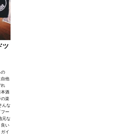
ドツ
るの
は自他
ぞれ
日本酒
番の楽
そんな
『フー
地元な
り良い
、ガイ