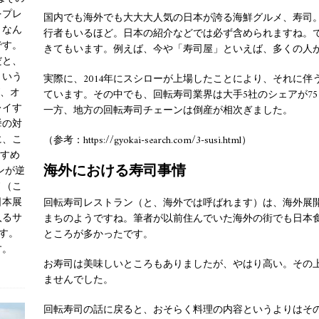
をプレ
国内でも海外でも大大大人気の日本が誇る海鮮グルメ、寿司
、なん
行者もいるほど。日本の紹介などでは必ず含められますね。
です。
きてもいます。例えば、今や「寿司屋」といえば、多くの人
だと、
という
実際に、2014年にスシローが上場したことにより、それに
が、オ
ています。その中でも、回転寿司業界は大手5社のシェアが75
レイす
一方、地方の回転寿司チェーンは倒産が相次ぎました。
挙の対
に、こ
（参考：https://gyokai-search.com/3-susi.html）
すすめ
海外における寿司事情
ンが逆
ノ（こ
日本展
回転寿司レストラン（と、海外では呼ばれます）は、海外展
入るサ
まちのようですね。筆者が以前住んでいた海外の街でも日本
す。
ところが多かったです。
す。
お寿司は美味しいところもありましたが、やはり高い。その
ませんでした。
回転寿司の話に戻ると、おそらく料理の内容というよりはそ