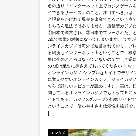
名の通り『インターネット上でカジノゲーム
イできるサービス』のこと。注目すべき点は
と現金をかけれて現金を出金できるという点
もちろん違法ではありません！店舗型カジノ
①日本で運営され、②日本でプレーされた、
2点で検挙の対象になってしまいます。 です
ンラインカジノは海外で運営されており、プ
る場所もインターネット上ということで、検
象に今のところはなっていないのです（＊逆
の2点は絶対に押さえておいてください！ お
オンラインカジノ シンプルなサイトでデザイ
に覚えやすいオンラインカジノ、ジョイカジ
ちらで詳しいレビューが読めます）。実は、
開しているオンラインカジノでもトップ５に
イトである、カジノXグループの姉妹サイトで
ということで、使いやすさも信頼性も抜群で
[…]
エンタメ