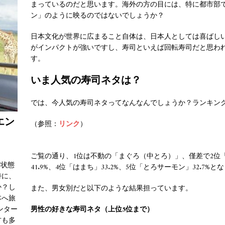
まっているのだと思います。海外の方の目には、特に都市部
ン」のように映るのではないでしょうか？
日本文化が世界に広まること自体は、日本人としては喜ばし
がインパクトが強いですし、寿司といえば回転寿司だと思わ
す。
いま人気の寿司ネタは？
では、今人気の寿司ネタってなんなんでしょうか？ランキン
エン
（参照：
リンク
）
ご覧の通り、1位は不動の「まぐろ（中とろ）」、僅差で2位「サ
る状態
41.9%、4位「はまち」33.2%、5位「とろサーモン」32.7%
特に、
か？し
また、男女別だと以下のような結果担っています。
本へ旅
男性の好きな寿司ネタ（上位5位まで）
ンター
方も多