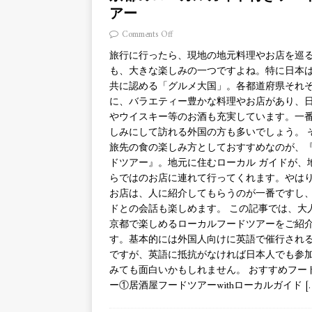
アー
Comments Off
旅行に行ったら、現地の地元料理やお店を巡
も、大きな楽しみの一つですよね。特に日本
共に認める「グルメ大国」。各都道府県それ
に、バラエティー豊かな料理やお店があり、
やウイスキー等のお酒も充実しています。一
しみにして訪れる外国の方も多いでしょう。 
旅先の食の楽しみ方としておすすめなのが、
ドツアー』。地元に住むローカル ガイドが、
らではのお店に連れて行ってくれます。やは
お店は、人に紹介してもらうのが一番ですし
ドとの会話も楽しめます。 この記事では、大
京都で楽しめるローカルフードツアーをご紹
す。基本的には外国人向けに英語で催行され
ですが、英語に抵抗がなければ日本人でも参
みても面白いかもしれません。 おすすめフー
ー①居酒屋フードツアーwithローカルガイド
[