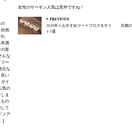
女性のサーモン人気は意外ですね！
PREVIOUS
るの
2020年☆おすすめフードブログ＆サイ
京都
は自他
ト3選
ぞれ
日本酒
番の楽
そんな
『フー
地元な
り良い
、ガイ
人気の
介しま
るもの
加して
ドツア
…]