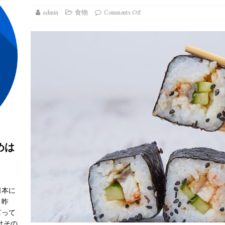
admin
食物
Comments Off
めは
日本に
。昨
言って
はその