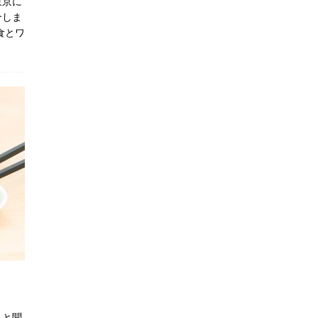
東京に
介しま
食とワ