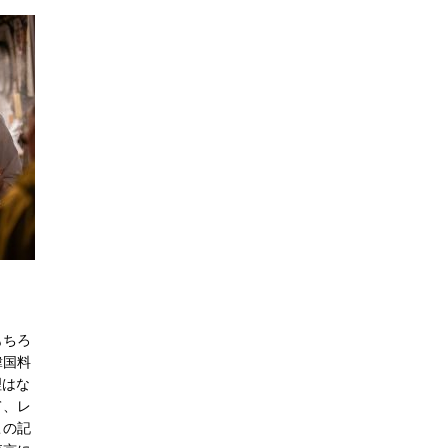
もちろ
韓国料
理はな
て、レ
この記