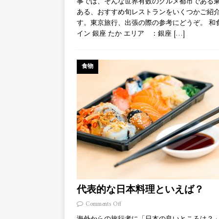
事では、そんな世界有数のグルメ都市である
ある、おすすめ旬レストランをいくつかご紹
す。東京旅行、出張の際の参考にどうぞ。 和
イン 銀座 たか エリア ：銀座
[…]
食物
代表的な日本料理といえば？
Comments Off