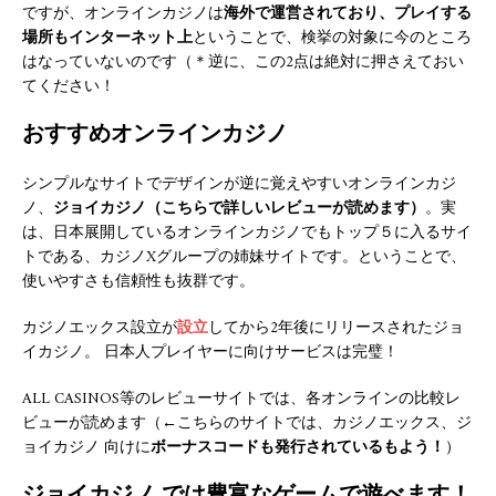
ですが、オンラインカジノは
海外で運営されており、プレイする
場所もインターネット上
ということで、検挙の対象に今のところ
はなっていないのです（＊逆に、この2点は絶対に押さえておい
てください！
おすすめオンラインカジノ
シンプルなサイトでデザインが逆に覚えやすいオンラインカジ
ノ、
ジョイカジノ（こちらで詳しいレビューが読めます）
。実
は、日本展開しているオンラインカジノでもトップ５に入るサイ
トである、カジノXグループの姉妹サイトです。ということで、
使いやすさも信頼性も抜群です。
カジノエックス設立が
設立
してから2年後にリリースされたジョ
イカジノ。 日本人プレイヤーに向けサービスは完璧！
ALL CASINOS等のレビューサイトでは、各オンラインの比較レ
ビューが読めます（←こちらのサイトでは、カジノエックス、ジ
ョイカジノ 向けに
ボーナスコードも発行されているもよう！
）